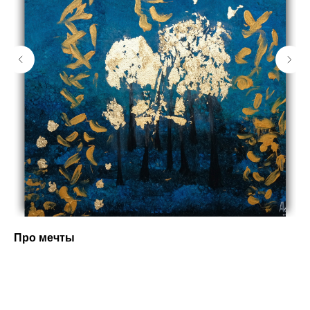
Про мечты
Ло
Рис
Out