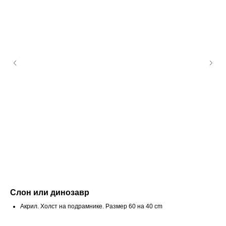
Слон или динозавр
П
Акрил. Холст на подрамнике. Размер 60 на 40 cm
Акр